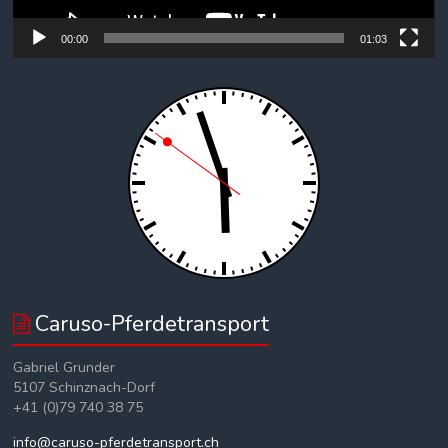
00:00
01:03
Caruso-Pferdetransport
Gabriel Grunder
5107 Schinznach-Dorf
+41 (0)79 740 38 75
info@caruso-pferdetransport.ch